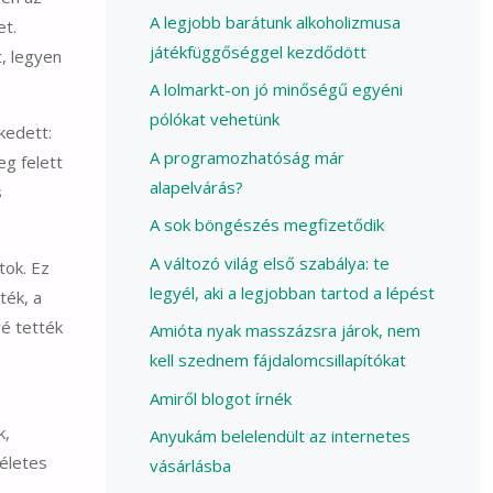
A legjobb barátunk alkoholizmusa
et.
játékfüggőséggel kezdődött
, legyen
A lolmarkt-on jó minőségű egyéni
pólókat vehetünk
kedett:
A programozhatóság már
eg felett
alapelvárás?
s
A sok böngészés megfizetődik
A változó világ első szabálya: te
tok. Ez
legyél, aki a legjobban tartod a lépést
ték, a
é tették
Amióta nyak masszázsra járok, nem
kell szednem fájdalomcsillapítókat
Amiről blogot írnék
k,
Anyukám belelendült az internetes
kéletes
vásárlásba