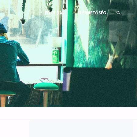
Skip
FŐOLDAL
ELÉRHETŐSÉG
to
SEARCH
content