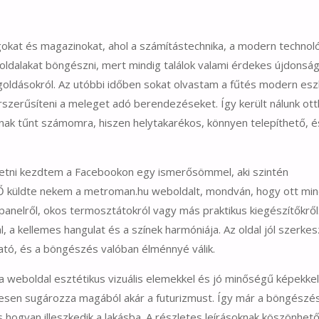
gokat és magazinokat, ahol a számítástechnika, a modern technoló
n oldalakat böngészni, mert mindig találok valami érdekes újdonság
oldásokról. Az utóbbi időben sokat olvastam a fűtés modern esz
erűsíteni a meleget adó berendezéseket. Így került nálunk ot
snak tűnt számomra, hiszen helytakarékos, könnyen telepíthető, é
etni kezdtem a Facebookon egy ismerősömmel, aki szintén
 Ő küldte nekem a metroman.hu weboldalt, mondván, hogy ott mi
panelről, okos termosztátokról vagy más praktikus kiegészítőkről
, a kellemes hangulat és a színek harmóniája. Az oldal jól szerkes
tó, és a böngészés valóban élménnyé válik.
 weboldal esztétikus vizuális elemekkel és jó minőségű képekkel
elesen sugározza magából akár a futurizmust. Így már a böngészé
és hogyan illeszkedik a lakásba. A részletes leírásoknak köszönhet