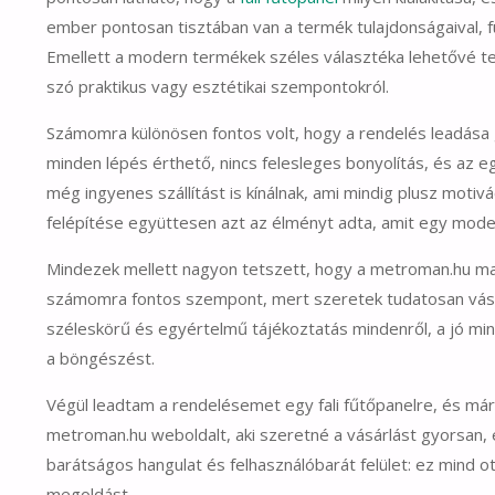
ember pontosan tisztában van a termék tulajdonságaival, fu
Emellett a modern termékek széles választéka lehetővé te
szó praktikus vagy esztétikai szempontokról.
Számomra különösen fontos volt, hogy a rendelés leadása 
minden lépés érthető, nincs felesleges bonyolítás, és az 
még ingyenes szállítást is kínálnak, ami mindig plusz motiv
felépítése együttesen azt az élményt adta, amit egy modern
Mindezek mellett nagyon tetszett, hogy a metroman.hu m
számomra fontos szempont, mert szeretek tudatosan vásárol
széleskörű és egyértelmű tájékoztatás mindenről, a jó mi
a böngészést.
Végül leadtam a rendelésemet egy fali fűtőpanelre, és má
metroman.hu weboldalt, aki szeretné a vásárlást gyorsan
barátságos hangulat és felhasználóbarát felület: ez mind o
megoldást.