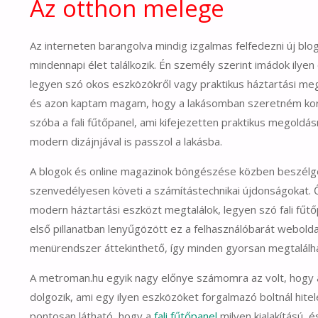
Az otthon melege
Az interneten barangolva mindig izgalmas felfedezni új blo
mindennapi élet találkozik. Én személy szerint imádok ilye
legyen szó okos eszközökről vagy praktikus háztartási meg
és azon kaptam magam, hogy a lakásomban szeretném korsz
szóba a fali fűtőpanel, ami kifejezetten praktikus megoldá
modern dizájnjával is passzol a lakásba.
A blogok és online magazinok böngészése közben beszélg
szenvedélyesen követi a számítástechnikai újdonságokat.
modern háztartási eszközt megtalálok, legyen szó fali fűtő
első pillanatban lenyűgözött ez a felhasználóbarát weboldal
menürendszer áttekinthető, így minden gyorsan megtalálha
A metroman.hu egyik nagy előnye számomra az volt, hogy a
dolgozik, ami egy ilyen eszközöket forgalmazó boltnál hit
pontosan látható, hogy a
fali fűtőpanel
milyen kialakítású, 