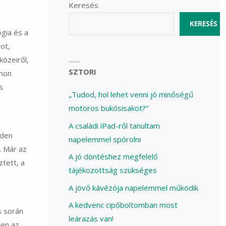
Keresés
KERESÉS
gia és a
ot,
közeiről,
SZTORI
thon
s
„Tudod, hol lehet venni jó minőségű
motoros bukósisakot?”
A családi iPad-ről tanultam
nden
napelemmel spórolni
. Már az
A jó döntéshez megfelelő
ztett, a
tájékozottság szükséges
A jövő kávézója napelemmel működik
A kedvenc cipőboltomban most
s során
leárazás van!
ően az