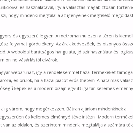
nkcióival és használatával, így a választás magabiztosan történh
szi, hogy mindenki megtalálja az igényeinek megfelelő megoldást
gyors és egyszerű legyen. A metroman.hu ezen a téren is kiemel
egész folyamat gördülékeny. Az árak kedvezőek, és bizonyos össz
áció. A weboldal barátságos hangulata, jó színhasználata és logiku
 online vásárlástól elvárok.
agyar webáruház, így a rendelésemmel hazai termékeket támoga
ni, és örülök, ha a hazai piacot erősíthetem. A hatalmas válasz
nőségű képek és a modern dizájn együtt igazán kellemes élménny
r alig várom, hogy megérkezzen. Bátran ajánlom mindenkinek a
, egyszerűen és kellemes élménnyé téve intézni. Modern terméke
tt van az oldalon, és szerintem mindenki megtalálja a számára tö