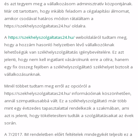
és azt tegyem meg a vállalkozásom adminisztratív központjának.
Már ott tartottam, hogy inkább feladom a cégalapítási álmomat,
amikor csodával határos módon rátaláltam a
https://szekhelyszolgaltatas24.hu/ oldalra.
A
https://szekhelyszolgaltatas24.hu/
weboldaláról tudtam meg,
hogy a hozzám hasonló helyzetben lévő vállalkozóknak
lehetőségük van székhelyszolgáltatás igénybevételére. Ez azt
jelenti, hogy nem kell ingatlant vásárolnunk erre a célra, hanem
egy fix összeg fejében a székhelyszolgáltató székhelyet biztosít a
vállalkozásunknak.
Minél többet tudtam meg erről az opcióról a
https://szekhelyszolgaltatas24.hu/ információinak köszönhetően,
annál szimpatikusabbá vált. Ez a székhelyszolgáltató már több
mint egy évtizedes tapasztalattal rendelkezik a szakmában, ami
azt is jelenti, hogy tökéletesíteni tudták a szolgáltatásaikat az évek
során.
A 7/2017. IM rendeletben előírt feltételek mindegyikét teljesíti ez a