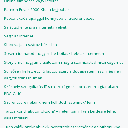
Online filmnézés vagy letöltés?
Pannon-Fuvar 2000 Kft., a legjobbak
Pepco akciós újsággal könnyebb a lakberendezés
Sajátítsd el te is az internet nyelvét
Segít az internet
Shea vajjal a száraz bőr ellen
Sosem tudhatod, hogy mibe botlasz bele az interneten
Story time: hogyan alapítottam meg a számítástechnikai cégemet
Sürgősen kellett egy jó laptop szerviz Budapesten, hisz még nem
vagyok transzhumán
Székhely szolgáltatás IT-s mikrocégnek – amit én megtanultam –
PDA Café
Szerencsére nekünk nem kell „tech zseninek” lenni
Tartós konyhabútor olcsón? A neten bármilyen kérdésre lehet
választ találni
Tudnivalók azoknak, akik nyomtatót szeretnének az otthonukba