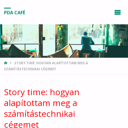
PDA CAFÉ
HOME
STORY TIME: HOGYAN ALAPÍTOTTAM MEG A
SZÁMÍTÁSTECHNIKAI CÉGEMET
Story time: hogyan
alapítottam meg a
számítástechnikai
cégemet