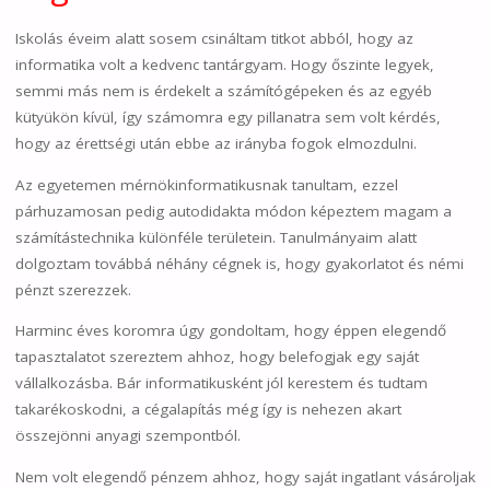
Iskolás éveim alatt sosem csináltam titkot abból, hogy az
informatika volt a kedvenc tantárgyam. Hogy őszinte legyek,
semmi más nem is érdekelt a számítógépeken és az egyéb
kütyükön kívül, így számomra egy pillanatra sem volt kérdés,
hogy az érettségi után ebbe az irányba fogok elmozdulni.
Az egyetemen mérnökinformatikusnak tanultam, ezzel
párhuzamosan pedig autodidakta módon képeztem magam a
számítástechnika különféle területein. Tanulmányaim alatt
dolgoztam továbbá néhány cégnek is, hogy gyakorlatot és némi
pénzt szerezzek.
Harminc éves koromra úgy gondoltam, hogy éppen elegendő
tapasztalatot szereztem ahhoz, hogy belefogjak egy saját
vállalkozásba. Bár informatikusként jól kerestem és tudtam
takarékoskodni, a cégalapítás még így is nehezen akart
összejönni anyagi szempontból.
Nem volt elegendő pénzem ahhoz, hogy saját ingatlant vásároljak