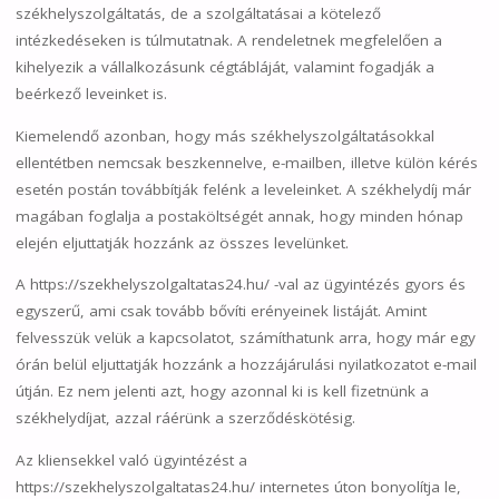
székhelyszolgáltatás, de a szolgáltatásai a kötelező
intézkedéseken is túlmutatnak. A rendeletnek megfelelően a
kihelyezik a vállalkozásunk cégtábláját, valamint fogadják a
beérkező leveinket is.
Kiemelendő azonban, hogy más székhelyszolgáltatásokkal
ellentétben nemcsak beszkennelve, e-mailben, illetve külön kérés
esetén postán továbbítják felénk a leveleinket. A székhelydíj már
magában foglalja a postaköltségét annak, hogy minden hónap
elején eljuttatják hozzánk az összes levelünket.
A https://szekhelyszolgaltatas24.hu/ -val az ügyintézés gyors és
egyszerű, ami csak tovább bővíti erényeinek listáját. Amint
felvesszük velük a kapcsolatot, számíthatunk arra, hogy már egy
órán belül eljuttatják hozzánk a hozzájárulási nyilatkozatot e-mail
útján. Ez nem jelenti azt, hogy azonnal ki is kell fizetnünk a
székhelydíjat, azzal ráérünk a szerződéskötésig.
Az kliensekkel való ügyintézést a
https://szekhelyszolgaltatas24.hu/ internetes úton bonyolítja le,