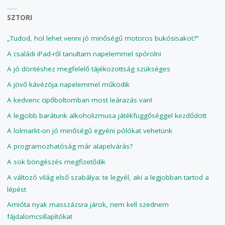
SZTORI
„Tudod, hol lehet venni jó minőségű motoros bukósisakot?”
A családi iPad-ről tanultam napelemmel spórolni
A jó döntéshez megfelelő tájékozottság szükséges
A jövő kávézója napelemmel működik
A kedvenc cipőboltomban most leárazás van!
A legjobb barátunk alkoholizmusa játékfüggőséggel kezdődött
A lolmarkt-on jó minőségű egyéni pólókat vehetünk
A programozhatóság már alapelvárás?
A sok böngészés megfizetődik
A változó világ első szabálya: te legyél, aki a legjobban tartod a
lépést
Amióta nyak masszázsra járok, nem kell szednem
fájdalomcsillapítókat