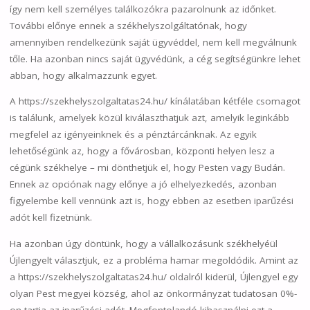
így nem kell személyes találkozókra pazarolnunk az időnket.
További előnye ennek a székhelyszolgáltatónak, hogy
amennyiben rendelkezünk saját ügyvéddel, nem kell megválnunk
tőle. Ha azonban nincs saját ügyvédünk, a cég segítségünkre lehet
abban, hogy alkalmazzunk egyet.
A https://szekhelyszolgaltatas24.hu/ kínálatában kétféle csomagot
is találunk, amelyek közül kiválaszthatjuk azt, amelyik leginkább
megfelel az igényeinknek és a pénztárcánknak. Az egyik
lehetőségünk az, hogy a fővárosban, központi helyen lesz a
cégünk székhelye – mi dönthetjük el, hogy Pesten vagy Budán.
Ennek az opciónak nagy előnye a jó elhelyezkedés, azonban
figyelembe kell vennünk azt is, hogy ebben az esetben iparűzési
adót kell fizetnünk.
Ha azonban úgy döntünk, hogy a vállalkozásunk székhelyéül
Újlengyelt választjuk, ez a probléma hamar megoldódik. Amint az
a https://szekhelyszolgaltatas24.hu/ oldalról kiderül, Újlengyel egy
olyan Pest megyei község, ahol az önkormányzat tudatosan 0%-
on tartja az iparűzési adót. Megfontolandó kihasználni ezt a