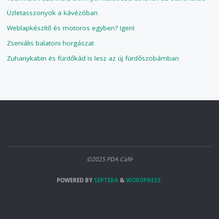
Üzletasszonyok a kávézóban
Weblapkészítő és motoros egyben? Igen!
Zseniális balatoni horgászat
Zuhanykabin és fürdőkád is lesz az új fürdőszobámban
©2025 PDA Café
POWERED BY
SEPTERA
&
WORDPRESS.