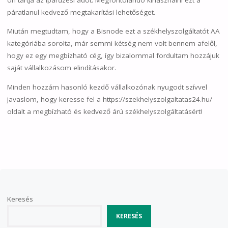
páratlanul kedvező megtakarítási lehetőséget.
Miután megtudtam, hogy a Bisnode ezt a székhelyszolgáltatót AA
kategóriába sorolta, már semmi kétség nem volt bennem afelől,
hogy ez egy megbízható cég, így bizalommal fordultam hozzájuk
saját vállalkozásom elindításakor.
Minden hozzám hasonló kezdő vállalkozónak nyugodt szívvel
javaslom, hogy keresse fel a https://szekhelyszolgaltatas24.hu/
oldalt a megbízható és kedvező árú székhelyszolgáltatásért!
Keresés
KERESÉS