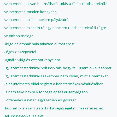
Az interneten is van használható tudás a fűtési rendszerekről?
Az interneten minden könnyebb…
Az interneten talált napelem pályázatról
Az interneten találtam rá egy napelem rendszer telepítő cégre
Az otthon melege
Blogoldalamnak hála találtam autószervizt
Céges összejövetel
Digitális világ és otthoni kényelem
Egy számítástechnikai bolt inspirált, hogy felújítsam a kávézómat
Egy számítástechnikai szakember nem olyan, mint a mémeken
Ez az internetes oldal segített a babatermékek vásárlásában
Ez nem fake news! A topcegalapitas.eu tényleg top
Flottabérlés a neten egyszerűen és gyorsan
Használjuk a számítástechnika segítségét munkakereséshez
Hélium palackkal az élet