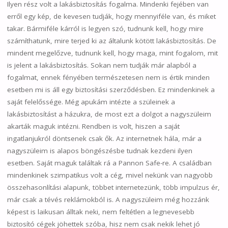
Ilyen rész volt a lakásbiztosítás fogalma. Mindenki fejében van
erről egy kép, de kevesen tudják, hogy mennyiféle van, és miket
takar. Bármiféle kárról is legyen szó, tudnunk kell, hogy mire
számíthatunk, mire terjed ki az általunk kötött lakásbiztosítás. De
mindent megelőzve, tudnunk kell, hogy maga, mint fogalom, mit
is jelent a lakásbiztosítás. Sokan nem tudják már alapból a
fogalmat, ennek fényében természetesen nem is értik minden
esetben mi is áll egy biztosítási szerződésben. Ez mindenkinek a
saját felelőssége. Még apukám intézte a szüleinek a
lakásbiztosítást a házukra, de most ezt a dolgot a nagyszüleim
akarták maguk intézni. Rendben is volt, hiszen a saját
ingatlanjukról döntsenek csak ők. Az internetnek hála, már a
nagyszüleim is alapos böngészésbe tudnak kezdeni ilyen
esetben. Saját maguk találtak rá a Pannon Safe-re. A családban
mindenkinek szimpatikus volt a cég, mivel nekünk van nagyobb
összehasonlítási alapunk, többet internetezünk, több impulzus ér,
már csak a tévés reklámokból is. A nagyszüleim még hozzánk
képest is laikusan álltak neki, nem feltétlen a legnevesebb
biztosító cégek jöhettek szóba, hisz nem csak nekik lehet jó