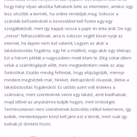
hogy hány olyan akcióba futhatunk bele az interneten, amikor úgy
lesz olcsóbb a termék, ha online rendeljük meg. Sokszor a
számlák befizetésénél is kevesebbet kell fizetni egy-egy
szolgáltatónál, mert így kapjuk vissza a papír és tinta árát. De egy
„mezei” felhasználónak, arra is sokszor segítő kezet nyújt az
internet, ha éppen nem tud valamit. Legyen az akár a
lakásbiztosítás fogalma, egy hír a múltból, vagy akár egy életrajz.
Ezt a három példát a nagyszüleim miatt írtam le. Elég sokat ültem
velük a számítógépük előtt, mire megtanítottam nekik az alap
funkciókat. Ezután mindig felhívtak, hogy elújságolják, mennyi
mindent megnéztek már, híreket, életrajzokról olvastak, illetve a
lakásbiztosítás fogalmáról. Ez utóbbi azért volt érdekes a
számukra, mert szeretnének venni egy lakást, amit kiadhatnak,
majd idővel az anyukámra tudják hagyni, mint örökséget.
Természetesen nem szeretnének biztosítás nélkül belemenni, így
tudták, mindenképpen körül kell járni ezt a témát, mert csak így
tudnak jó döntést hozni.