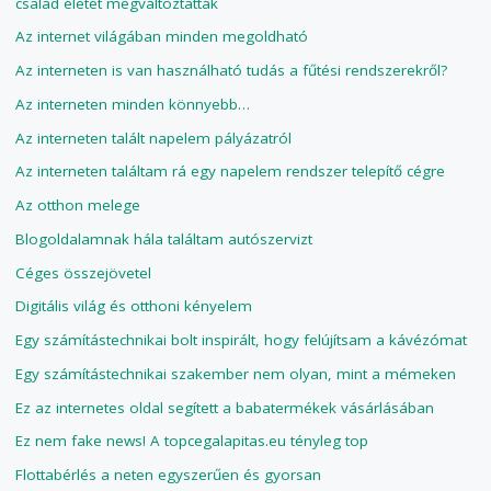
család életét megváltoztatták
Az internet világában minden megoldható
Az interneten is van használható tudás a fűtési rendszerekről?
Az interneten minden könnyebb…
Az interneten talált napelem pályázatról
Az interneten találtam rá egy napelem rendszer telepítő cégre
Az otthon melege
Blogoldalamnak hála találtam autószervizt
Céges összejövetel
Digitális világ és otthoni kényelem
Egy számítástechnikai bolt inspirált, hogy felújítsam a kávézómat
Egy számítástechnikai szakember nem olyan, mint a mémeken
Ez az internetes oldal segített a babatermékek vásárlásában
Ez nem fake news! A topcegalapitas.eu tényleg top
Flottabérlés a neten egyszerűen és gyorsan