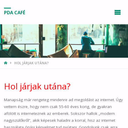
PDA CAFÉ
HOME
HOL JÁRJAK UTÁNA?
Hol járjak utána?
Manapság már rengeteg mindenre ad megoldást az internet. Úgy
vettem észre, hogy nem csak 55-60 éves korig, de gyakran
afölött is interneteznek az emberek. Sokszor hallok „modern
nagyszülőkről”, akik képesek haladni a korral, hisz az internet
használata óriási kényelmet tud nyújtani. Gondoljunk csak arra,