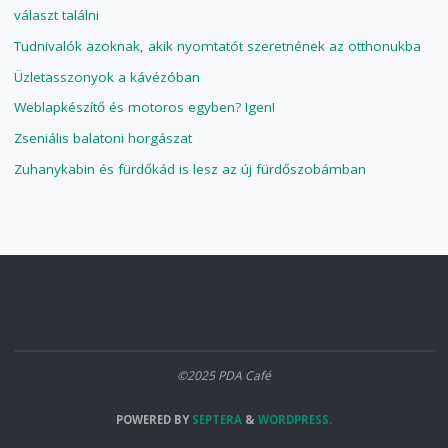
választ találni
Tudnivalók azoknak, akik nyomtatót szeretnének az otthonukba
Üzletasszonyok a kávézóban
Weblapkészítő és motoros egyben? Igen!
Zseniális balatoni horgászat
Zuhanykabin és fürdőkád is lesz az új fürdőszobámban
©2025 PDA Café
POWERED BY
SEPTERA
&
WORDPRESS.