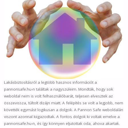
Lakásbiztosításról a legtöbb hasznos információt a
pannonsafe.hu-n találtak a nagyszüleim. Mondták, hogy sok
weboldal nem is volt felhasználóbarát, teljesen elvesztek az
összevissza, túltolt dizájn miatt. A felépítés se volt a legjobb, nem
követték egymást logikusan a dolgok. A Pannon Safe weboldalán
viszont azonnal kiigazodtak. A fontos dolgok ki voltak emelve a
pannonsafe.hu-n, és így könnyen eljutottak oda, ahova akartak.