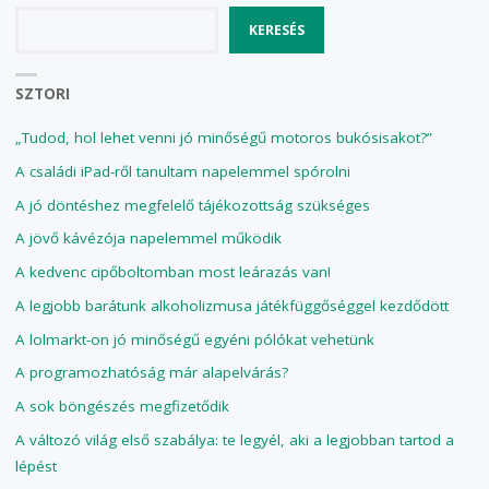
KERESÉS
SZTORI
„Tudod, hol lehet venni jó minőségű motoros bukósisakot?”
A családi iPad-ről tanultam napelemmel spórolni
A jó döntéshez megfelelő tájékozottság szükséges
A jövő kávézója napelemmel működik
A kedvenc cipőboltomban most leárazás van!
A legjobb barátunk alkoholizmusa játékfüggőséggel kezdődött
A lolmarkt-on jó minőségű egyéni pólókat vehetünk
A programozhatóság már alapelvárás?
A sok böngészés megfizetődik
A változó világ első szabálya: te legyél, aki a legjobban tartod a
lépést