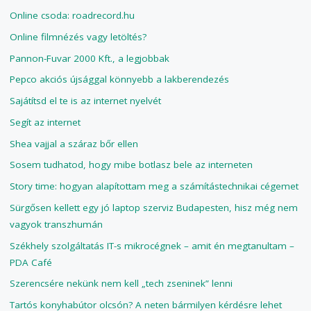
Online csoda: roadrecord.hu
Online filmnézés vagy letöltés?
Pannon-Fuvar 2000 Kft., a legjobbak
Pepco akciós újsággal könnyebb a lakberendezés
Sajátítsd el te is az internet nyelvét
Segít az internet
Shea vajjal a száraz bőr ellen
Sosem tudhatod, hogy mibe botlasz bele az interneten
Story time: hogyan alapítottam meg a számítástechnikai cégemet
Sürgősen kellett egy jó laptop szerviz Budapesten, hisz még nem
vagyok transzhumán
Székhely szolgáltatás IT-s mikrocégnek – amit én megtanultam –
PDA Café
Szerencsére nekünk nem kell „tech zseninek” lenni
Tartós konyhabútor olcsón? A neten bármilyen kérdésre lehet