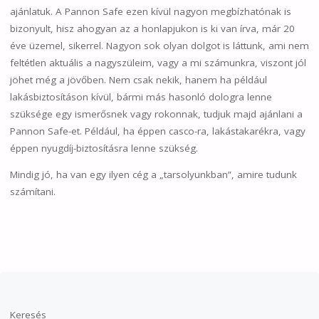
ajánlatuk. A Pannon Safe ezen kívül nagyon megbízhatónak is
bizonyult, hisz ahogyan az a honlapjukon is ki van írva, már 20
éve üzemel, sikerrel. Nagyon sok olyan dolgot is láttunk, ami nem
feltétlen aktuális a nagyszüleim, vagy a mi számunkra, viszont jól
jöhet még a jövőben. Nem csak nekik, hanem ha például
lakásbiztosításon kívül, bármi más hasonló dologra lenne
szüksége egy ismerősnek vagy rokonnak, tudjuk majd ajánlani a
Pannon Safe-et. Például, ha éppen casco-ra, lakástakarékra, vagy
éppen nyugdíj-biztosításra lenne szükség.
Mindig jó, ha van egy ilyen cég a „tarsolyunkban”, amire tudunk
számítani.
Keresés