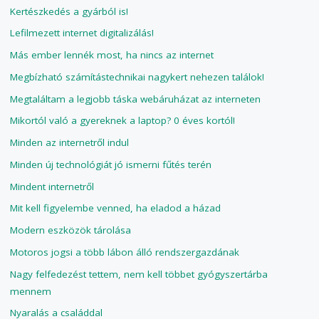
Kertészkedés a gyárból is!
Lefilmezett internet digitalizálás!
Más ember lennék most, ha nincs az internet
Megbízható számítástechnikai nagykert nehezen találok!
Megtaláltam a legjobb táska webáruházat az interneten
Mikortól való a gyereknek a laptop? 0 éves kortól!
Minden az internetről indul
Minden új technológiát jó ismerni fűtés terén
Mindent internetről
Mit kell figyelembe venned, ha eladod a házad
Modern eszközök tárolása
Motoros jogsi a több lábon álló rendszergazdának
Nagy felfedezést tettem, nem kell többet gyógyszertárba
mennem
Nyaralás a családdal