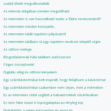
család életét megváltoztatták
Az internet világában minden megoldható
Az interneten is van használható tudás a fűtési rendszerekről?
Az interneten minden könnyebb…
Az interneten talált napelem pályázatról
Az interneten találtam rá egy napelem rendszer telepítő cégre
Az otthon melege
Blogoldalamnak hála találtam autószervizt
Céges összejövetel
Digitális világ és otthoni kényelem
Egy számítástechnikai bolt inspirált, hogy felújítsam a kávézómat
Egy számítástechnikai szakember nem olyan, mint a mémeken
Ez az internetes oldal segített a babatermékek vásárlásában
Ez nem fake news! A topcegalapitas.eu tényleg top
Flottabérlés a neten egyszerűen és gyorsan