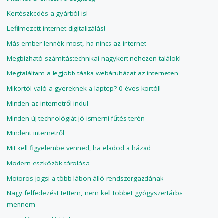
Kertészkedés a gyárból is!
Lefilmezett internet digitalizálás!
Más ember lennék most, ha nincs az internet
Megbízható számítástechnikai nagykert nehezen találok!
Megtaláltam a legjobb táska webáruházat az interneten
Mikortól való a gyereknek a laptop? 0 éves kortól!
Minden az internetről indul
Minden új technológiát jó ismerni fűtés terén
Mindent internetről
Mit kell figyelembe venned, ha eladod a házad
Modern eszközök tárolása
Motoros jogsi a több lábon álló rendszergazdának
Nagy felfedezést tettem, nem kell többet gyógyszertárba
mennem