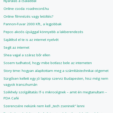
Nyaralás a családdal
Online csoda: roadrecord.hu
Online filmnézés vagy letöltés?
Pannon-Fuvar 2000 Kft., a legjobbak
Pepco akciós újsággal könnyebb a lakberendezés
Sajátítsd el te is az internet nyelvét
Segít az internet
Shea vajjal a száraz bőr ellen
Sosem tudhatod, hogy mibe botlasz bele az interneten
Story time: hogyan alapítottam meg a számítástechnikai cégemet
Sürgősen kellett egy jó laptop szerviz Budapesten, hisz még nem
vagyok transzhumán
Székhely szolgáltatás IT-s mikrocégnek – amit én megtanultam –
PDA Café
Szerencsére nekünk nem kell „tech zseninek” lenni