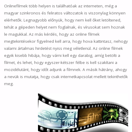
Onlinefilmek több helyen is találhatóak az interneten, még a
magyar szinkronos és feliratos változatok is viszonylag könnyen
elérhetők. Legnagyobb előnyük, hogy nem kell őket letöltened,
tehát a gépeden helyet nem foglalnak, és vírusokat sem hoznak
le magukkal. Az más kérdés, hogy az online filmek
megtekintésekor figyelned kell arra, hogy hova kattintasz, nehogy
valami ártalmas hirdetést nyiss meg véletlenül. Az online filmek
egyik kisebb hibája, hogy várni kell egy darabig, amíg betölti a
filmet, és lehet, hogy egyszer-kétszer félbe is kell szakítani a
mozidélutánt, hogy időt adjunk a filmnek. A másik hátrány, ahogy
a nevük is mutatja, hogy csak internetkapcsolat mellett tekinthetők
meg.