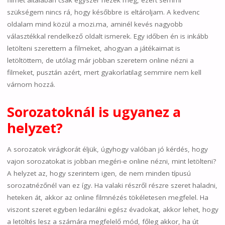
filmet általában csak egyszer nézek meg, ezért semmi
szükségem nincs rá, hogy későbbre is eltároljam. A kedvenc
oldalam mind közül a mozi.ma, aminél kevés nagyobb
választékkal rendelkező oldalt ismerek. Egy időben én is inkább
letölteni szerettem a filmeket, ahogyan a játékaimat is
letöltöttem, de utólag már jobban szeretem online nézni a
filmeket, pusztán azért, mert gyakorlatilag semmire nem kell
várnom hozzá.
Sorozatoknál is ugyanez a
helyzet?
A sorozatok virágkorát éljük, úgyhogy valóban jó kérdés, hogy
vajon sorozatokat is jobban megéri-e online nézni, mint letölteni?
A helyzet az, hogy szerintem igen, de nem minden típusú
sorozatnézőnél van ez így. Ha valaki részről részre szeret haladni,
heteken át, akkor az online filmnézés tökéletesen megfelel. Ha
viszont szeret egyben ledarálni egész évadokat, akkor lehet, hogy
a letöltés lesz a számára megfelelő mód, főleg akkor, ha út