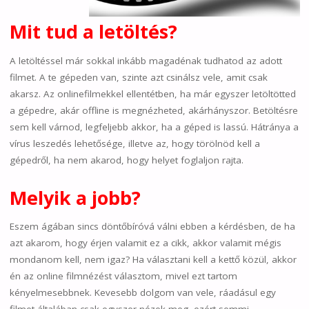
Mit tud a letöltés?
A letöltéssel már sokkal inkább magadénak tudhatod az adott
filmet. A te gépeden van, szinte azt csinálsz vele, amit csak
akarsz. Az onlinefilmekkel ellentétben, ha már egyszer letöltötted
a gépedre, akár offline is megnézheted, akárhányszor. Betöltésre
sem kell várnod, legfeljebb akkor, ha a géped is lassú. Hátránya a
vírus leszedés lehetősége, illetve az, hogy törölnöd kell a
gépedről, ha nem akarod, hogy helyet foglaljon rajta.
Melyik a jobb?
Eszem ágában sincs döntőbíróvá válni ebben a kérdésben, de ha
azt akarom, hogy érjen valamit ez a cikk, akkor valamit mégis
mondanom kell, nem igaz? Ha választani kell a kettő közül, akkor
én az online filmnézést választom, mivel ezt tartom
kényelmesebbnek. Kevesebb dolgom van vele, ráadásul egy