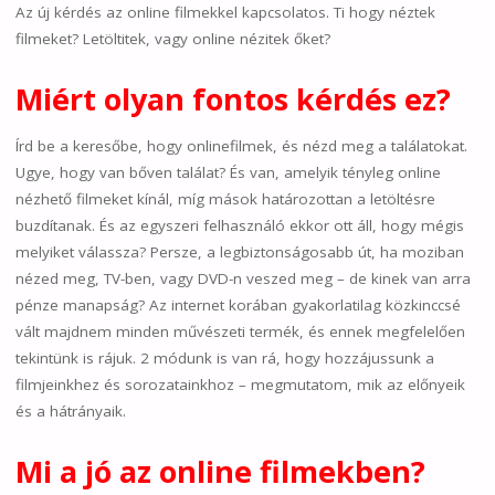
Az új kérdés az online filmekkel kapcsolatos. Ti hogy néztek
filmeket? Letöltitek, vagy online nézitek őket?
Miért olyan fontos kérdés ez?
Írd be a keresőbe, hogy onlinefilmek, és nézd meg a találatokat.
Ugye, hogy van bőven találat? És van, amelyik tényleg online
nézhető filmeket kínál, míg mások határozottan a letöltésre
buzdítanak. És az egyszeri felhasználó ekkor ott áll, hogy mégis
melyiket válassza? Persze, a legbiztonságosabb út, ha moziban
nézed meg, TV-ben, vagy DVD-n veszed meg – de kinek van arra
pénze manapság? Az internet korában gyakorlatilag közkinccsé
vált majdnem minden művészeti termék, és ennek megfelelően
tekintünk is rájuk. 2 módunk is van rá, hogy hozzájussunk a
filmjeinkhez és sorozatainkhoz – megmutatom, mik az előnyeik
és a hátrányaik.
Mi a jó az online filmekben?