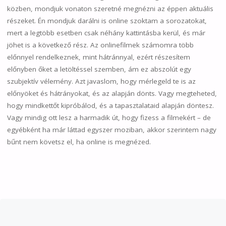
közben, mondjuk vonaton szeretné megnézni az éppen aktuális
részeket. Én mondjuk darálni is online szoktam a sorozatokat,
mert a legtöbb esetben csak néhány kattintásba kerül, és már
jöhet is a következő rész. Az onlinefilmek számomra több
előnnyel rendelkeznek, mint hátránnyal, ezért részesítem
előnyben őket a letöltéssel szemben, ám ez abszolút egy
szubjektív vélemény. Azt javaslom, hogy mérlegeld te is az
előnyöket és hátrányokat, és az alapján dönts. Vagy megteheted,
hogy mindkettőt kipróbálod, és a tapasztalataid alapján döntesz.
Vagy mindig ott lesz a harmadik út, hogy fizess a filmekért – de
egyébként ha már láttad egyszer moziban, akkor szerintem nagy
bűnt nem követsz el, ha online is megnézed.