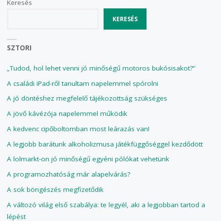
Keresés
KERESÉS
SZTORI
„Tudod, hol lehet venni jó minőségű motoros bukósisakot?”
A családi iPad-ről tanultam napelemmel spórolni
A jó döntéshez megfelelő tájékozottság szükséges
A jövő kávézója napelemmel működik
A kedvenc cipőboltomban most leárazás van!
A legjobb barátunk alkoholizmusa játékfüggőséggel kezdődött
A lolmarkt-on jó minőségű egyéni pólókat vehetünk
A programozhatóság már alapelvárás?
A sok böngészés megfizetődik
A változó világ első szabálya: te legyél, aki a legjobban tartod a
lépést